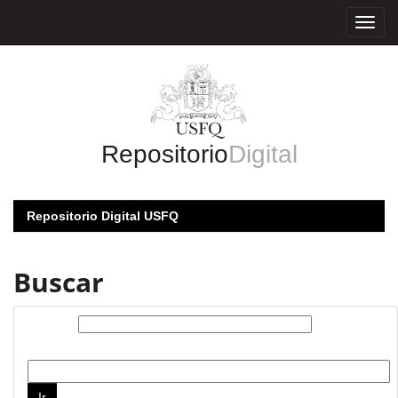
Skip
navigation
Repositorio
Digital
Repositorio Digital USFQ
Buscar
Buscar:
por