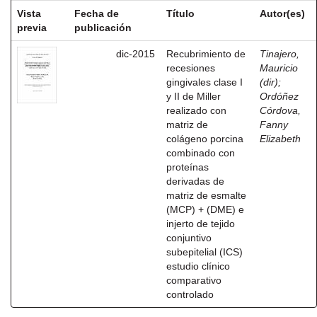
Vista
Fecha de
Título
Autor(es)
previa
publicación
dic-2015
Recubrimiento de
Tinajero,
recesiones
Mauricio
gingivales clase I
(dir)
;
y II de Miller
Ordóñez
realizado con
Córdova,
matriz de
Fanny
colágeno porcina
Elizabeth
combinado con
proteínas
derivadas de
matriz de esmalte
(MCP) + (DME) e
injerto de tejido
conjuntivo
subepitelial (ICS)
estudio clínico
comparativo
controlado