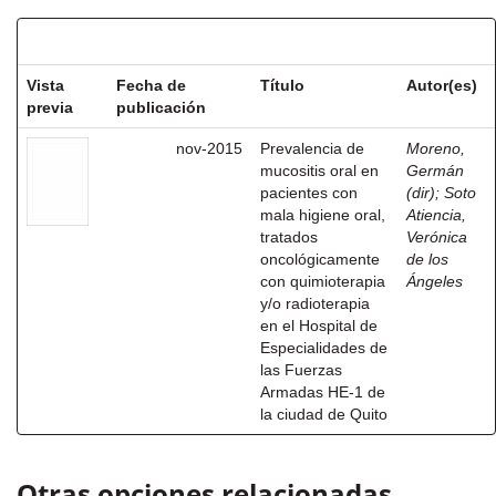
Resultados por ítem:
Vista
Fecha de
Título
Autor(es)
previa
publicación
nov-2015
Prevalencia de
Moreno,
mucositis oral en
Germán
pacientes con
(dir)
;
Soto
mala higiene oral,
Atiencia,
tratados
Verónica
oncológicamente
de los
con quimioterapia
Ángeles
y/o radioterapia
en el Hospital de
Especialidades de
las Fuerzas
Armadas HE-1 de
la ciudad de Quito
Otras opciones relacionadas