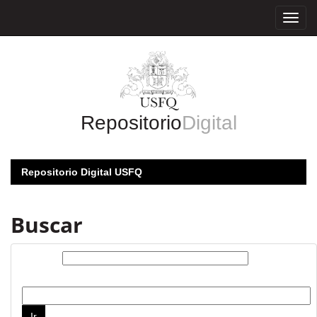
Skip
navigation
Repositorio
Digital
Repositorio Digital USFQ
Buscar
Buscar:
por