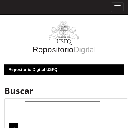
Skip
navigation
Repositorio
Digital
Repositorio Digital USFQ
Buscar
Buscar:
por