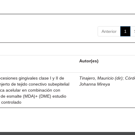
Anterior
1
Autor(es)
esiones gingivales clase I y II de
Tinajero, Mauricio (dir)
;
Córd
njerto de tejido conectivo subepitelial
Johanna Mireya
ica acelular en combinación con
z de esmalte (MDA)+ (DME) estudio
 controlado