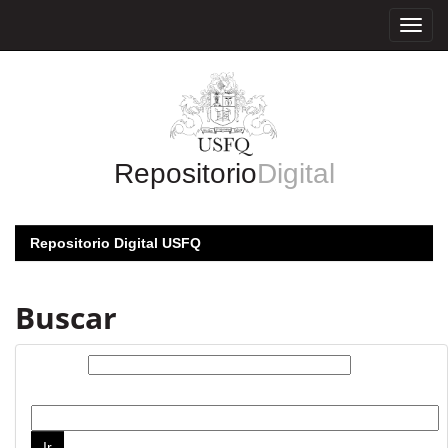
Skip
navigation
Repositorio
Digital
Repositorio Digital USFQ
Buscar
Buscar:
por