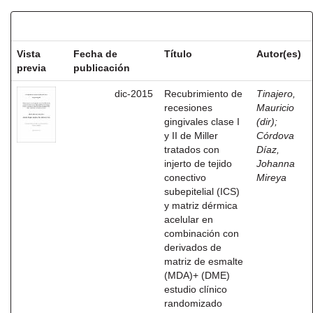
Resultados por ítem:
Vista
Fecha de
Título
Autor(es)
previa
publicación
dic-2015
Recubrimiento de
Tinajero,
recesiones
Mauricio
gingivales clase I
(dir)
;
y II de Miller
Córdova
tratados con
Díaz,
injerto de tejido
Johanna
conectivo
Mireya
subepitelial (ICS)
y matriz dérmica
acelular en
combinación con
derivados de
matriz de esmalte
(MDA)+ (DME)
estudio clínico
randomizado