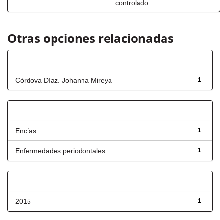
controlado
Otras opciones relacionadas
Autor
Córdova Díaz, Johanna Mireya
1
Título
Encías
1
Enfermedades periodontales
1
Fecha de lanzamiento
2015
1