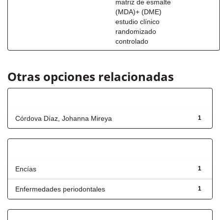
matriz de esmalte
(MDA)+ (DME)
estudio clínico
randomizado
controlado
Otras opciones relacionadas
Autor
Córdova Díaz, Johanna Mireya
1
Título
Encías
1
Enfermedades periodontales
1
Has File(s)