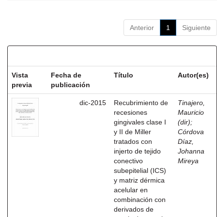
Anterior
1
Siguiente
Resultados por ítem:
Vista
Fecha de
Título
Autor(es)
previa
publicación
dic-2015
Recubrimiento de
Tinajero,
recesiones
Mauricio
gingivales clase I
(dir)
;
y II de Miller
Córdova
tratados con
Díaz,
injerto de tejido
Johanna
conectivo
Mireya
subepitelial (ICS)
y matriz dérmica
acelular en
combinación con
derivados de