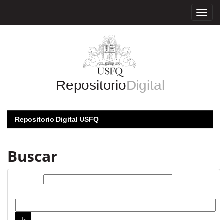
Skip
navigation
Repositorio
Digital
Repositorio Digital USFQ
Buscar
Buscar:
por