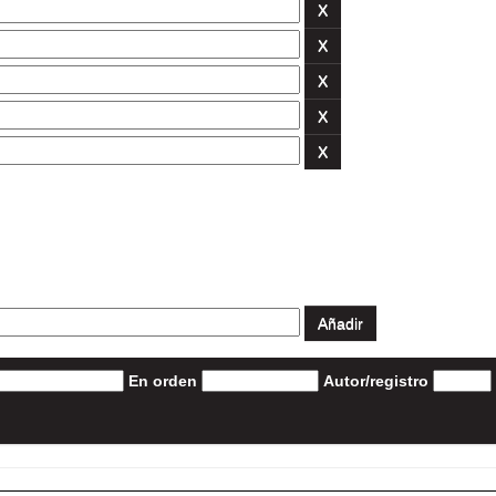
En orden
Autor/registro