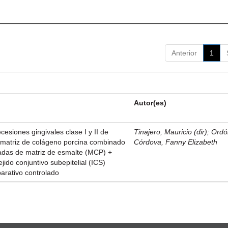
Anterior
1
Autor(es)
esiones gingivales clase I y II de
Tinajero, Mauricio (dir)
;
Ordó
n matriz de colágeno porcina combinado
Córdova, Fanny Elizabeth
vadas de matriz de esmalte (MCP) +
ejido conjuntivo subepitelial (ICS)
parativo controlado