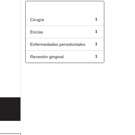
Título
Cirugía
1
Encías
1
Enfermedades periodontales
1
Recesión gingival
1