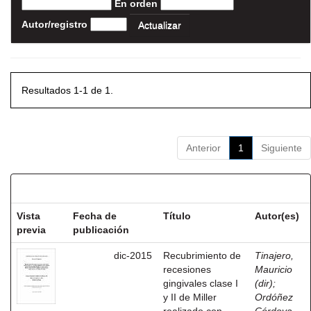
En orden
Autor/registro
Resultados 1-1 de 1.
Anterior
1
Siguiente
Resultados por ítem:
Vista
Fecha de
Título
Autor(es)
previa
publicación
dic-2015
Recubrimiento de
Tinajero,
recesiones
Mauricio
gingivales clase I
(dir)
;
y II de Miller
Ordóñez