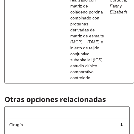
realizado con
Córdova,
matriz de
Fanny
colágeno porcina
Elizabeth
combinado con
proteínas
derivadas de
matriz de esmalte
(MCP) + (DME) e
injerto de tejido
conjuntivo
subepitelial (ICS)
estudio clínico
comparativo
controlado
Otras opciones relacionadas
Título
Cirugía
1