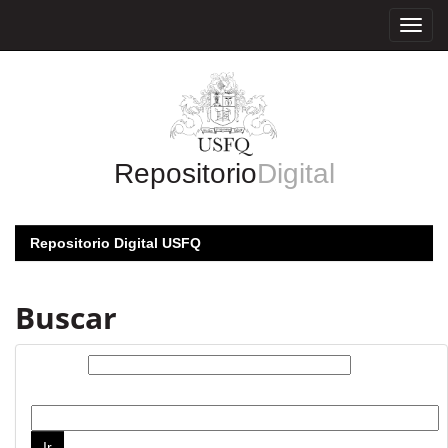
Skip
navigation
Repositorio
Digital
Repositorio Digital USFQ
Buscar
Buscar:
por