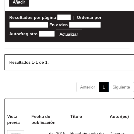
Resultados por página
|
Ordenar por
En orden
Autor/registro
Resultados 1-1 de 1.
Anterior
1
Siguiente
Resultados por ítem:
Vista
Fecha de
Título
Autor(es)
previa
publicación
dic-2015
Recubrimiento de
Tinajero,