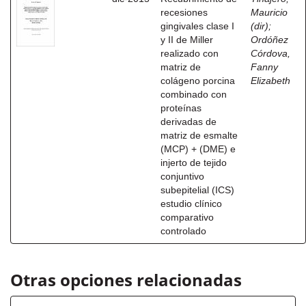
recesiones
Mauricio
gingivales clase I
(dir)
;
y II de Miller
Ordóñez
realizado con
Córdova,
matriz de
Fanny
colágeno porcina
Elizabeth
combinado con
proteínas
derivadas de
matriz de esmalte
(MCP) + (DME) e
injerto de tejido
conjuntivo
subepitelial (ICS)
estudio clínico
comparativo
controlado
Otras opciones relacionadas