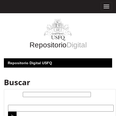
Skip
navigation
Repositorio
Digital
Repositorio Digital USFQ
Buscar
Buscar:
por