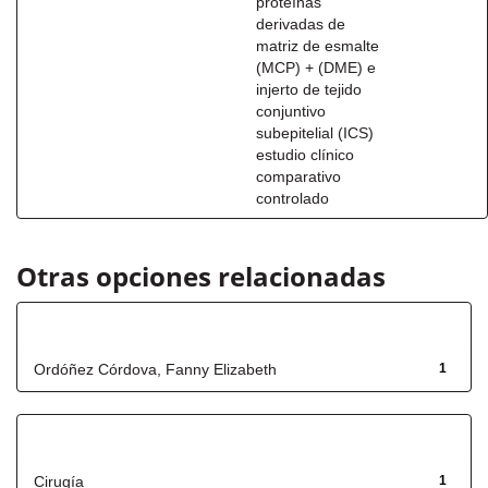
proteínas
derivadas de
matriz de esmalte
(MCP) + (DME) e
injerto de tejido
conjuntivo
subepitelial (ICS)
estudio clínico
comparativo
controlado
Otras opciones relacionadas
Autor
Ordóñez Córdova, Fanny Elizabeth
1
Título
Cirugía
1