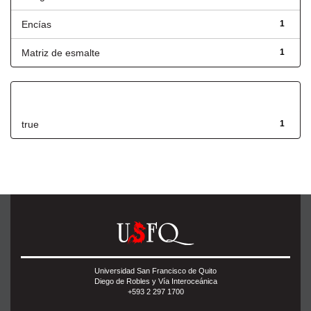
Encías
1
Matriz de esmalte
1
Has File(s)
true
1
Universidad San Francisco de Quito
Diego de Robles y Vía Interoceánica
+593 2 297 1700