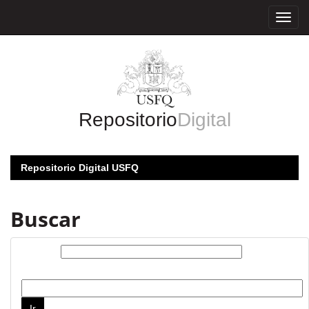
Skip
navigation
Repositorio
Digital
Repositorio Digital USFQ
Buscar
Buscar:
por