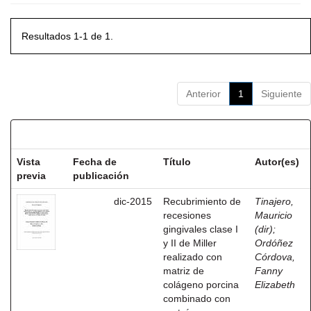
Resultados 1-1 de 1.
Anterior
1
Siguiente
Resultados por ítem:
Vista
Fecha de
Título
Autor(es)
previa
publicación
dic-2015
Recubrimiento de
Tinajero,
recesiones
Mauricio
gingivales clase I
(dir)
;
y II de Miller
Ordóñez
realizado con
Córdova,
matriz de
Fanny
colágeno porcina
Elizabeth
combinado con