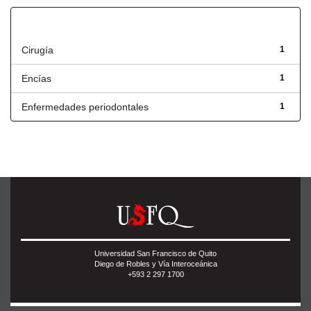
Título
Cirugía
1
Encías
1
Enfermedades periodontales
1
Universidad San Francisco de Quito
Diego de Robles y Vía Interoceánica
+593 2 297 1700