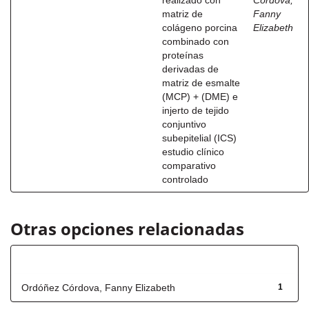
realizado con
Córdova,
matriz de
Fanny
colágeno porcina
Elizabeth
combinado con
proteínas
derivadas de
matriz de esmalte
(MCP) + (DME) e
injerto de tejido
conjuntivo
subepitelial (ICS)
estudio clínico
comparativo
controlado
Otras opciones relacionadas
Autor
Ordóñez Córdova, Fanny Elizabeth
1