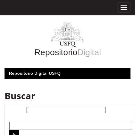
Skip
navigation
Repositorio
Digital
Repositorio Digital USFQ
Buscar
Buscar:
por