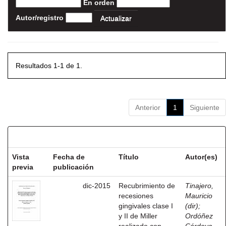
En orden
Autor/registro
Resultados 1-1 de 1.
Anterior
1
Siguiente
Resultados por ítem:
Vista
Fecha de
Título
Autor(es)
previa
publicación
dic-2015
Recubrimiento de
Tinajero,
recesiones
Mauricio
gingivales clase I
(dir)
;
y II de Miller
Ordóñez