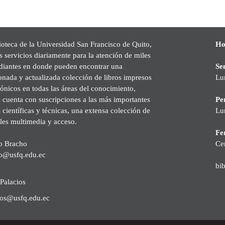
ioteca de la Universidad San Francisco de Quito,
Ho
s servicios diariamente para la atención de miles
udiantes en donde pueden encontrar una
Se
onada y actualizada colección de libros impresos
Lu
rónicos en todas las áreas del conocimiento,
cuenta con suscripciones a las más importantes
Pe
s científicas y técnicas, una extensa colección de
Lu
les multimedia y acceso.
Fer
o Bracho
Ce
o@usfq.edu.ec
bi
Palacios
ios@usfq.edu.ec