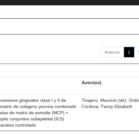
Anterior
1
Autor(es)
esiones gingivales clase I y II de
Tinajero, Mauricio (dir)
;
Ordó
n matriz de colágeno porcina combinado
Córdova, Fanny Elizabeth
vadas de matriz de esmalte (MCP) +
ejido conjuntivo subepitelial (ICS)
parativo controlado