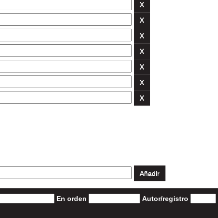
En orden
Autor/registro