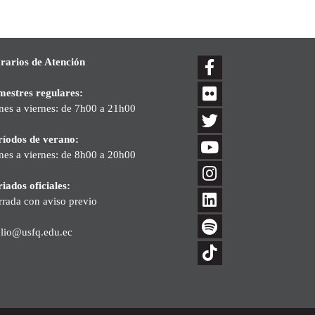
rarios de Atención
mestres regulares:
nes a viernes: de 7h00 a 21h00
ríodos de verano:
nes a viernes: de 8h00 a 20h00
iados oficiales:
rrada con aviso previo
blio@usfq.edu.ec