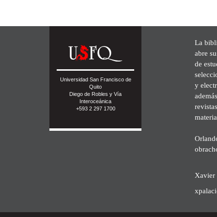
La bibl
abre su
de est
selecci
Universidad San Francisco de
y elect
Quito
Diego de Robles y Vía
además 
Interoceánica
revista
+593 2 297 1700
materia
Orland
obrach
Xavier 
xpalac