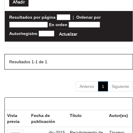
Resultados por página
|
Ordenar por
En orden
Autor/registro
Resultados 1-1 de 1.
Anterior
1
Siguiente
Resultados por ítem:
Vista
Fecha de
Título
Autor(es)
previa
publicación
dic-2015
Recubrimiento de
Tinajero,