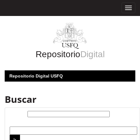
Skip
navigation
Repositorio
Digital
Repositorio Digital USFQ
Buscar
Buscar:
por