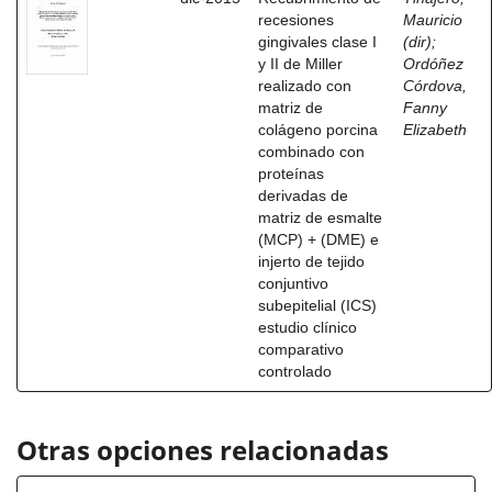
recesiones
Mauricio
gingivales clase I
(dir)
;
y II de Miller
Ordóñez
realizado con
Córdova,
matriz de
Fanny
colágeno porcina
Elizabeth
combinado con
proteínas
derivadas de
matriz de esmalte
(MCP) + (DME) e
injerto de tejido
conjuntivo
subepitelial (ICS)
estudio clínico
comparativo
controlado
Otras opciones relacionadas