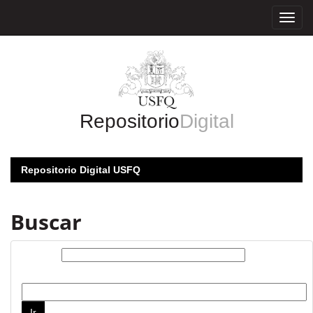
Skip
navigation
Repositorio
Digital
Repositorio Digital USFQ
Buscar
Buscar:
por