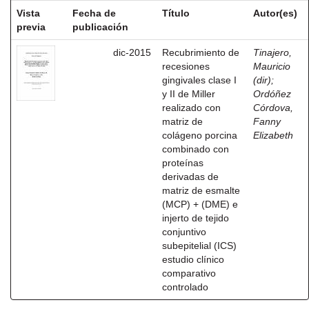
Vista
Fecha de
Título
Autor(es)
previa
publicación
dic-2015
Recubrimiento de
Tinajero,
recesiones
Mauricio
gingivales clase I
(dir)
;
y II de Miller
Ordóñez
realizado con
Córdova,
matriz de
Fanny
colágeno porcina
Elizabeth
combinado con
proteínas
derivadas de
matriz de esmalte
(MCP) + (DME) e
injerto de tejido
conjuntivo
subepitelial (ICS)
estudio clínico
comparativo
controlado