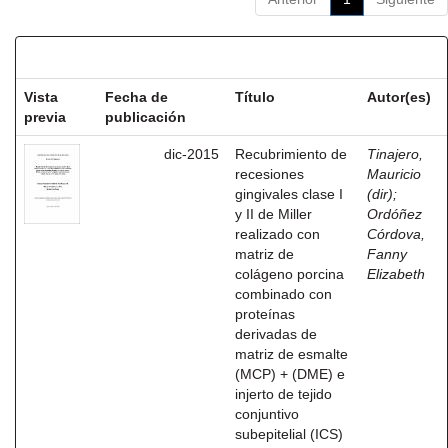
Resultados por ítem:
Vista
Fecha de
Título
Autor(es)
previa
publicación
dic-2015
Recubrimiento de
Tinajero,
recesiones
Mauricio
gingivales clase I
(dir)
;
y II de Miller
Ordóñez
realizado con
Córdova,
matriz de
Fanny
colágeno porcina
Elizabeth
combinado con
proteínas
derivadas de
matriz de esmalte
(MCP) + (DME) e
injerto de tejido
conjuntivo
subepitelial (ICS)