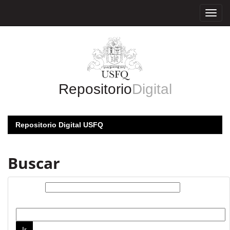
Skip
navigation
Repositorio
Digital
Repositorio Digital USFQ
Buscar
Buscar:
por