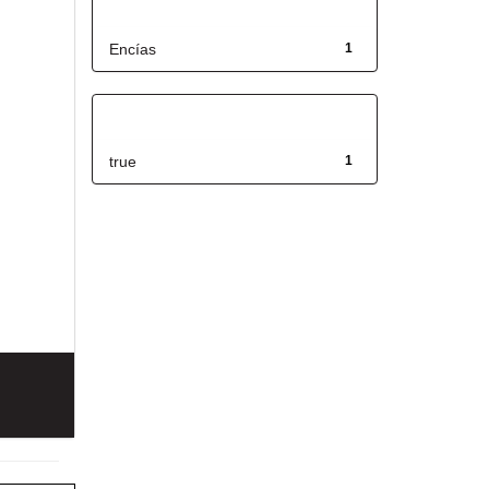
Título
Encías
1
Has File(s)
true
1