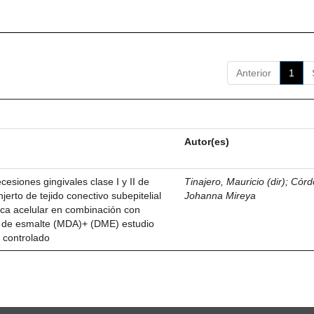
Anterior
1
Autor(es)
esiones gingivales clase I y II de
Tinajero, Mauricio (dir)
;
Córd
njerto de tejido conectivo subepitelial
Johanna Mireya
ica acelular en combinación con
z de esmalte (MDA)+ (DME) estudio
 controlado