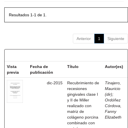
Resultados 1-1 de 1.
Anterior
1
Siguiente
Resultados por ítem:
Vista
Fecha de
Título
Autor(es)
previa
publicación
dic-2015
Recubrimiento de
Tinajero,
recesiones
Mauricio
gingivales clase I
(dir)
;
y II de Miller
Ordóñez
realizado con
Córdova,
matriz de
Fanny
colágeno porcina
Elizabeth
combinado con