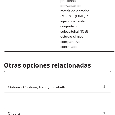
proteínas
derivadas de
matriz de esmalte
(MCP) + (DME) e
injerto de tejido
conjuntivo
subepitelial (ICS)
estudio clínico
comparativo
controlado
Otras opciones relacionadas
Autor
Ordóñez Córdova, Fanny Elizabeth
1
Título
Cirugía
1