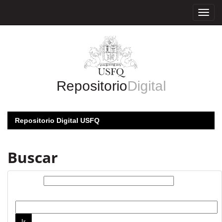
Skip
navigation
Repositorio
Digital
Repositorio Digital USFQ
Buscar
Buscar:
por