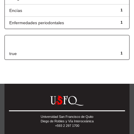
Encías
1
Enfermedades periodontales
1
Has File(s)
true
1
Universidad San Francisco de Quito
Diego de Robles y Vía Interoceánica
+593 2 297 1700