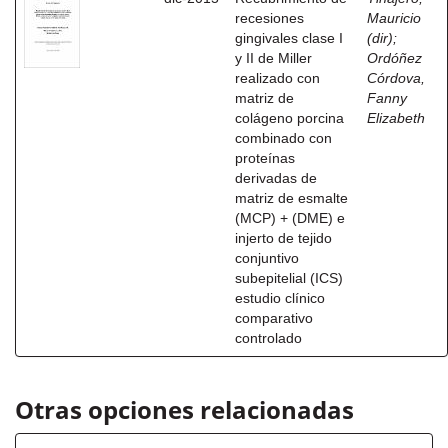
recesiones
Mauricio
gingivales clase I
(dir)
;
y II de Miller
Ordóñez
realizado con
Córdova,
matriz de
Fanny
colágeno porcina
Elizabeth
combinado con
proteínas
derivadas de
matriz de esmalte
(MCP) + (DME) e
injerto de tejido
conjuntivo
subepitelial (ICS)
estudio clínico
comparativo
controlado
Otras opciones relacionadas