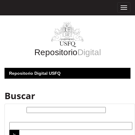
Skip
navigation
Repositorio
Digital
Repositorio Digital USFQ
Buscar
Buscar:
por