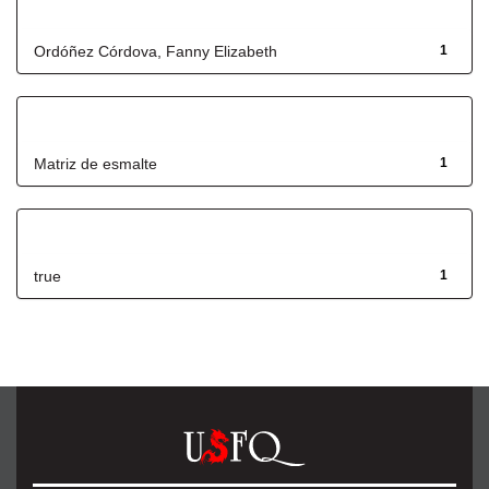
Autor
Ordóñez Córdova, Fanny Elizabeth
1
Título
Matriz de esmalte
1
Has File(s)
true
1