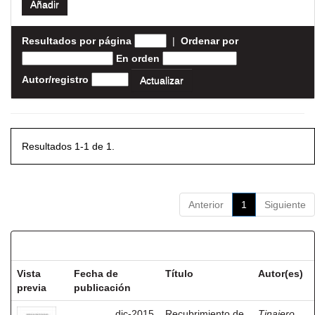
Resultados por página
|
Ordenar por
En orden
Autor/registro
Resultados 1-1 de 1.
Anterior
1
Siguiente
Resultados por ítem:
Vista
Fecha de
Título
Autor(es)
previa
publicación
dic-2015
Recubrimiento de
Tinajero,