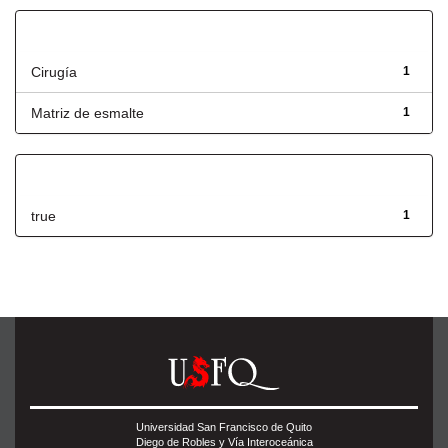
Título
Cirugía
1
Matriz de esmalte
1
Has File(s)
true
1
Universidad San Francisco de Quito
Diego de Robles y Vía Interoceánica