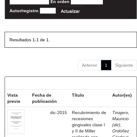
En orden
Autor/registro
Resultados 1-1 de 1.
Anterior
1
Siguiente
Resultados por ítem:
Vista
Fecha de
Título
Autor(es)
previa
publicación
dic-2015
Recubrimiento de
Tinajero,
recesiones
Mauricio
gingivales clase I
(dir)
;
y II de Miller
Ordóñez