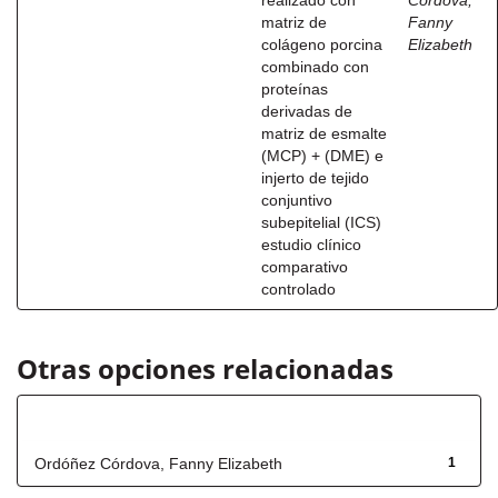
realizado con
Córdova,
matriz de
Fanny
colágeno porcina
Elizabeth
combinado con
proteínas
derivadas de
matriz de esmalte
(MCP) + (DME) e
injerto de tejido
conjuntivo
subepitelial (ICS)
estudio clínico
comparativo
controlado
Otras opciones relacionadas
Autor
Ordóñez Córdova, Fanny Elizabeth
1