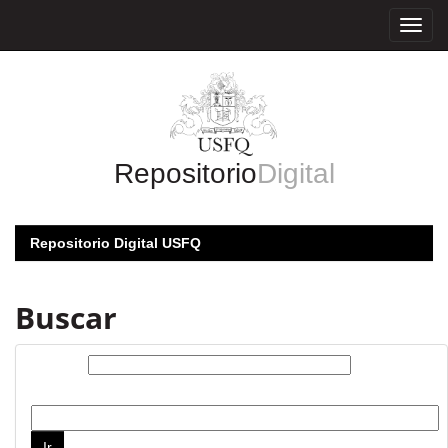
Skip
navigation
Repositorio
Digital
Repositorio Digital USFQ
Buscar
Buscar:
por