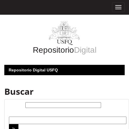
Skip
navigation
Repositorio
Digital
Repositorio Digital USFQ
Buscar
Buscar:
por