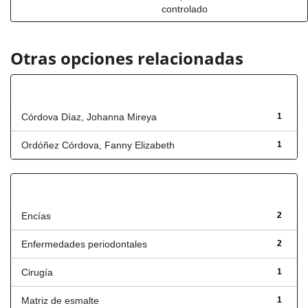
controlado
Otras opciones relacionadas
Autor
Córdova Díaz, Johanna Mireya
1
Ordóñez Córdova, Fanny Elizabeth
1
Título
Encías
2
Enfermedades periodontales
2
Cirugía
1
Matriz de esmalte
1