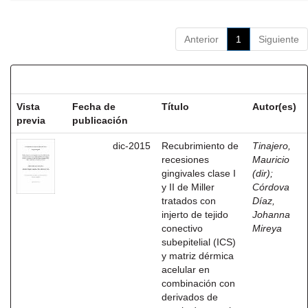
Anterior
1
Siguiente
Resultados por ítem:
Vista
Fecha de
Título
Autor(es)
previa
publicación
dic-2015
Recubrimiento de
Tinajero,
recesiones
Mauricio
gingivales clase I
(dir)
;
y II de Miller
Córdova
tratados con
Díaz,
injerto de tejido
Johanna
conectivo
Mireya
subepitelial (ICS)
y matriz dérmica
acelular en
combinación con
derivados de