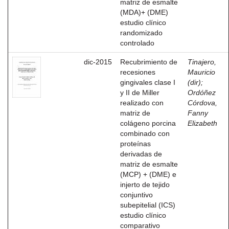
matriz de esmalte
(MDA)+ (DME)
estudio clínico
randomizado
controlado
dic-2015
Recubrimiento de
Tinajero,
recesiones
Mauricio
gingivales clase I
(dir)
;
y II de Miller
Ordóñez
realizado con
Córdova,
matriz de
Fanny
colágeno porcina
Elizabeth
combinado con
proteínas
derivadas de
matriz de esmalte
(MCP) + (DME) e
injerto de tejido
conjuntivo
subepitelial (ICS)
estudio clínico
comparativo