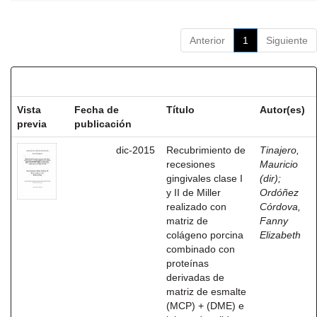
Anterior
1
Siguiente
Resultados por ítem:
Vista
Fecha de
Título
Autor(es)
previa
publicación
dic-2015
Recubrimiento de
Tinajero,
recesiones
Mauricio
gingivales clase I
(dir)
;
y II de Miller
Ordóñez
realizado con
Córdova,
matriz de
Fanny
colágeno porcina
Elizabeth
combinado con
proteínas
derivadas de
matriz de esmalte
(MCP) + (DME) e