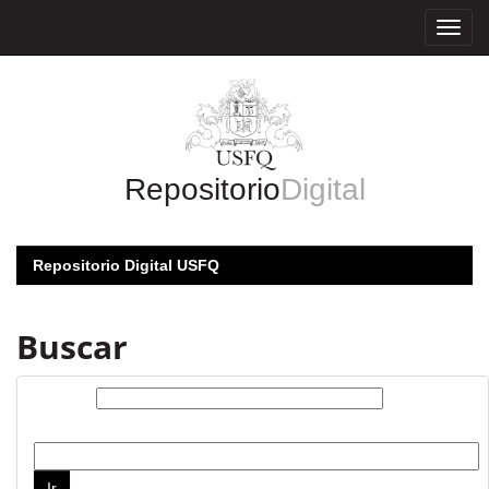
Skip
navigation
Repositorio
Digital
Repositorio Digital USFQ
Buscar
Buscar:
por