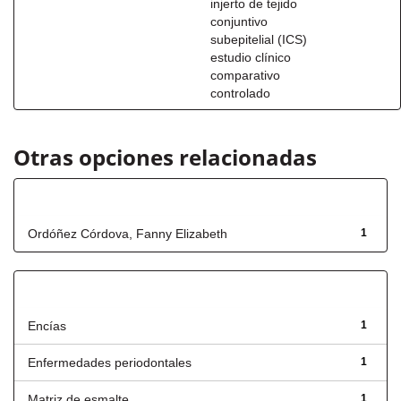
injerto de tejido
conjuntivo
subepitelial (ICS)
estudio clínico
comparativo
controlado
Otras opciones relacionadas
Autor
Ordóñez Córdova, Fanny Elizabeth
1
Título
Encías
1
Enfermedades periodontales
1
Matriz de esmalte
1