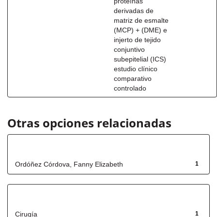
proteínas
derivadas de
matriz de esmalte
(MCP) + (DME) e
injerto de tejido
conjuntivo
subepitelial (ICS)
estudio clínico
comparativo
controlado
Otras opciones relacionadas
Autor
Ordóñez Córdova, Fanny Elizabeth
1
Título
Cirugía
1