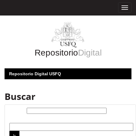
Skip
navigation
Repositorio
Digital
Repositorio Digital USFQ
Buscar
Buscar:
por