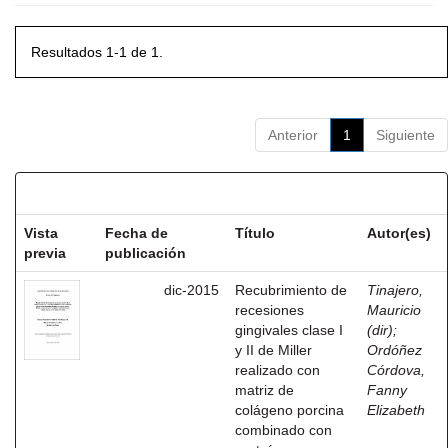
Resultados 1-1 de 1.
Anterior
1
Siguiente
Resultados por ítem:
Vista
Fecha de
Título
Autor(es)
previa
publicación
dic-2015
Recubrimiento de
Tinajero,
recesiones
Mauricio
gingivales clase I
(dir)
;
y II de Miller
Ordóñez
realizado con
Córdova,
matriz de
Fanny
colágeno porcina
Elizabeth
combinado con