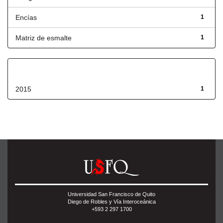
Encías
1
Matriz de esmalte
1
Fecha de lanzamiento
2015
1
Universidad San Francisco de Quito
Diego de Robles y Vía Interoceánica
+593 2 297 1700