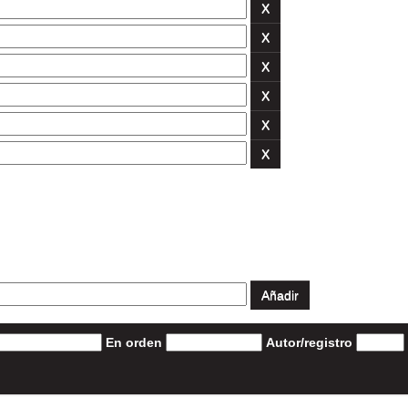
En orden
Autor/registro