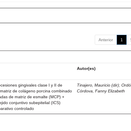
Anterior
1
Autor(es)
esiones gingivales clase I y II de
Tinajero, Mauricio (dir)
;
Ordó
n matriz de colágeno porcina combinado
Córdova, Fanny Elizabeth
vadas de matriz de esmalte (MCP) +
ejido conjuntivo subepitelial (ICS)
parativo controlado