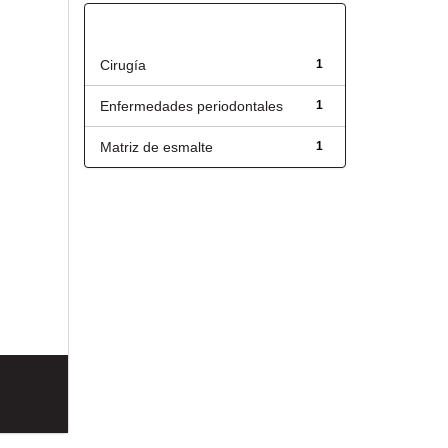
Título
Cirugía
1
Enfermedades periodontales
1
Matriz de esmalte
1