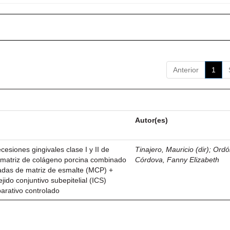
Anterior
1
Autor(es)
esiones gingivales clase I y II de
Tinajero, Mauricio (dir)
;
Ordó
n matriz de colágeno porcina combinado
Córdova, Fanny Elizabeth
vadas de matriz de esmalte (MCP) +
ejido conjuntivo subepitelial (ICS)
parativo controlado