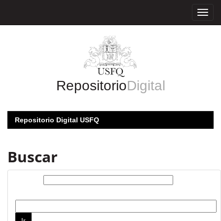
Skip
navigation
Repositorio
Digital
Repositorio Digital USFQ
Buscar
Buscar:
por