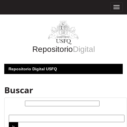
Skip
navigation
Repositorio
Digital
Repositorio Digital USFQ
Buscar
Buscar:
por