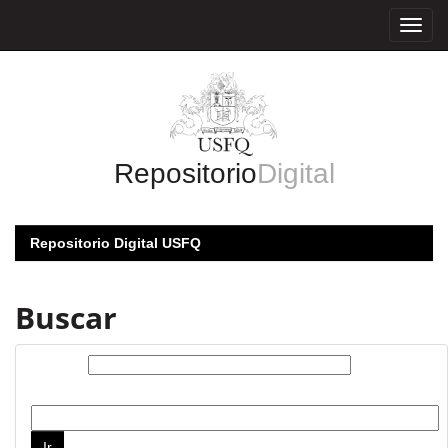
Skip
navigation
Repositorio
Digital
Repositorio Digital USFQ
Buscar
Buscar:
por