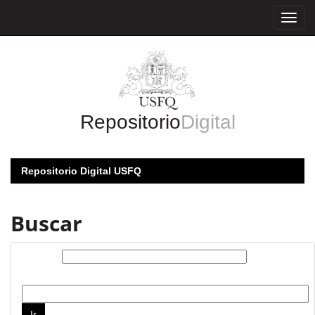
Skip
navigation
Repositorio
Digital
Repositorio Digital USFQ
Buscar
Buscar:
por