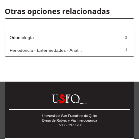
Otras opciones relacionadas
Título
Odontología
1
Periodoncia - Enfermedades - Anál...
1
Universidad San Francisco de Quito
Diego de Robles y Vía Interoceánica
+593 2 297 1700