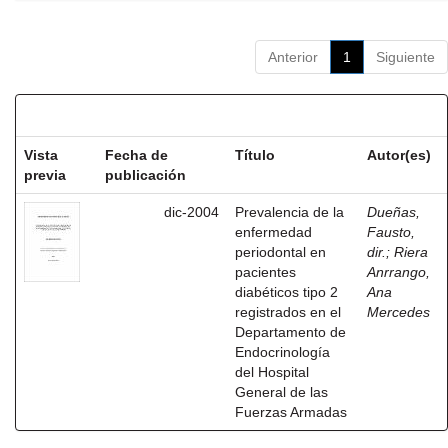
Anterior
1
Siguiente
Resultados por ítem:
Vista
Fecha de
Título
Autor(es)
previa
publicación
dic-2004
Prevalencia de la
Dueñas,
enfermedad
Fausto,
periodontal en
dir.
;
Riera
pacientes
Anrrango,
diabéticos tipo 2
Ana
registrados en el
Mercedes
Departamento de
Endocrinología
del Hospital
General de las
Fuerzas Armadas