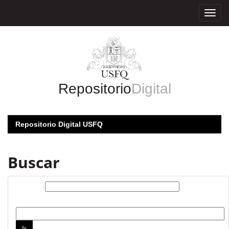
Skip
navigation
Repositorio
Digital
Repositorio Digital USFQ
Buscar
Buscar:
por