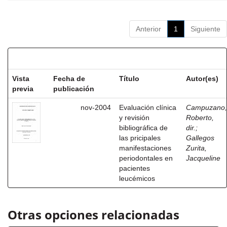
Anterior
1
Siguiente
Resultados por ítem:
Vista
Fecha de
Título
Autor(es)
previa
publicación
nov-2004
Evaluación clínica
Campuzano,
y revisión
Roberto,
bibliográfica de
dir.
;
las pricipales
Gallegos
manifestaciones
Zurita,
periodontales en
Jacqueline
pacientes
leucémicos
Otras opciones relacionadas