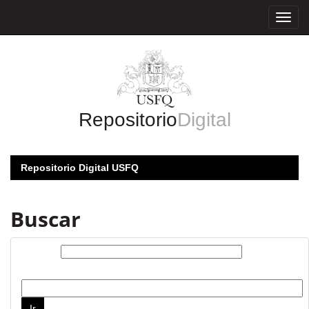
Skip
navigation
Repositorio
Digital
Repositorio Digital USFQ
Buscar
Buscar:
por