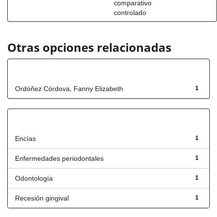
comparativo
controlado
Otras opciones relacionadas
Autor
Ordóñez Córdova, Fanny Elizabeth
1
Título
Encías
1
Enfermedades periodontales
1
Odontología
1
Recesión gingival
1