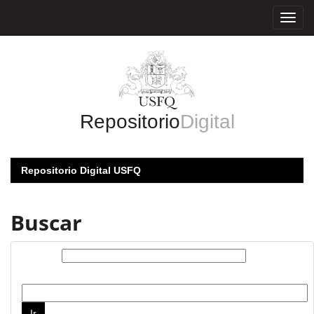
Skip
navigation
Repositorio
Digital
Repositorio Digital USFQ
Buscar
Buscar:
por