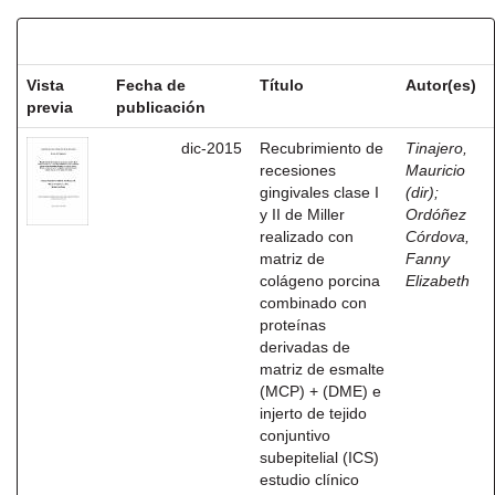
Resultados por ítem:
Vista
Fecha de
Título
Autor(es)
previa
publicación
dic-2015
Recubrimiento de
Tinajero,
recesiones
Mauricio
gingivales clase I
(dir)
;
y II de Miller
Ordóñez
realizado con
Córdova,
matriz de
Fanny
colágeno porcina
Elizabeth
combinado con
proteínas
derivadas de
matriz de esmalte
(MCP) + (DME) e
injerto de tejido
conjuntivo
subepitelial (ICS)
estudio clínico