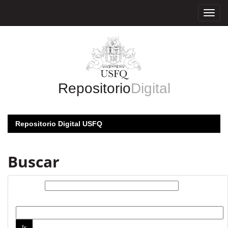
Skip
navigation
Repositorio
Digital
Repositorio Digital USFQ
Buscar
Buscar:
por