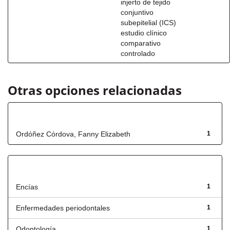
injerto de tejido
conjuntivo
subepitelial (ICS)
estudio clínico
comparativo
controlado
Otras opciones relacionadas
Autor
Ordóñez Córdova, Fanny Elizabeth
1
Título
Encías
1
Enfermedades periodontales
1
Odontología
1