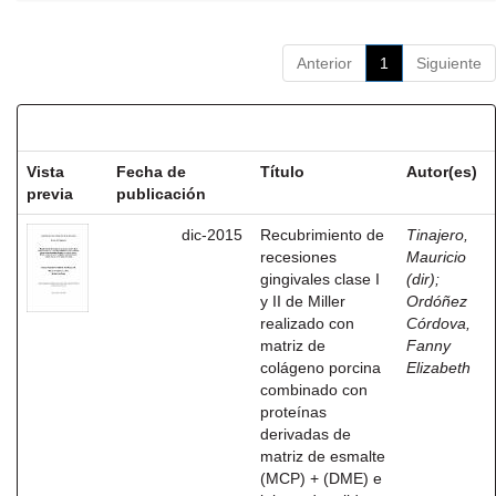
Anterior
1
Siguiente
Resultados por ítem:
Vista
Fecha de
Título
Autor(es)
previa
publicación
dic-2015
Recubrimiento de
Tinajero,
recesiones
Mauricio
gingivales clase I
(dir)
;
y II de Miller
Ordóñez
realizado con
Córdova,
matriz de
Fanny
colágeno porcina
Elizabeth
combinado con
proteínas
derivadas de
matriz de esmalte
(MCP) + (DME) e