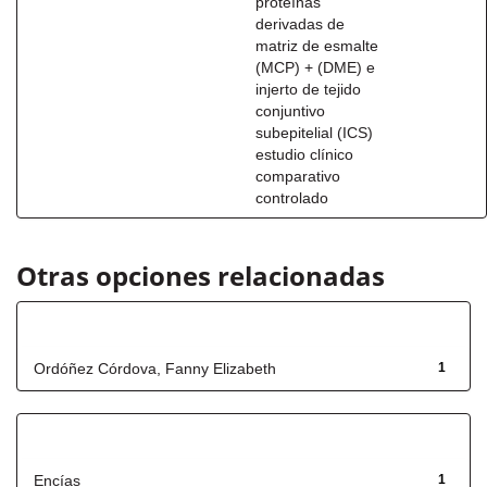
proteínas
derivadas de
matriz de esmalte
(MCP) + (DME) e
injerto de tejido
conjuntivo
subepitelial (ICS)
estudio clínico
comparativo
controlado
Otras opciones relacionadas
Autor
Ordóñez Córdova, Fanny Elizabeth
1
Título
Encías
1