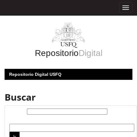
Skip
navigation
Repositorio
Digital
Repositorio Digital USFQ
Buscar
Buscar:
por