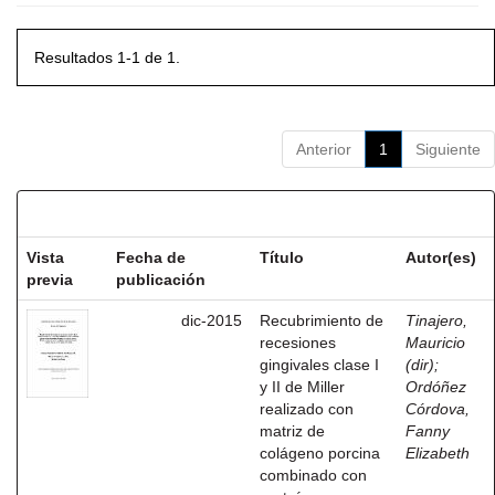
Resultados 1-1 de 1.
Anterior
1
Siguiente
Resultados por ítem:
Vista
Fecha de
Título
Autor(es)
previa
publicación
dic-2015
Recubrimiento de
Tinajero,
recesiones
Mauricio
gingivales clase I
(dir)
;
y II de Miller
Ordóñez
realizado con
Córdova,
matriz de
Fanny
colágeno porcina
Elizabeth
combinado con