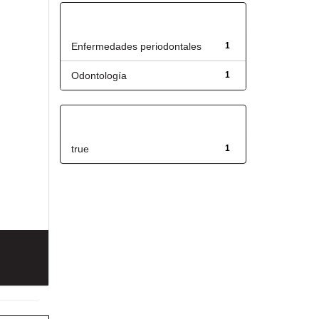
Título
Enfermedades periodontales
1
Odontología
1
Has File(s)
true
1