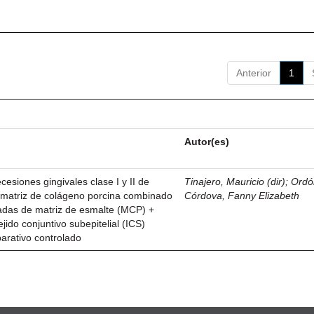
Anterior
1
Autor(es)
esiones gingivales clase I y II de
Tinajero, Mauricio (dir)
;
Ordó
n matriz de colágeno porcina combinado
Córdova, Fanny Elizabeth
vadas de matriz de esmalte (MCP) +
ejido conjuntivo subepitelial (ICS)
parativo controlado