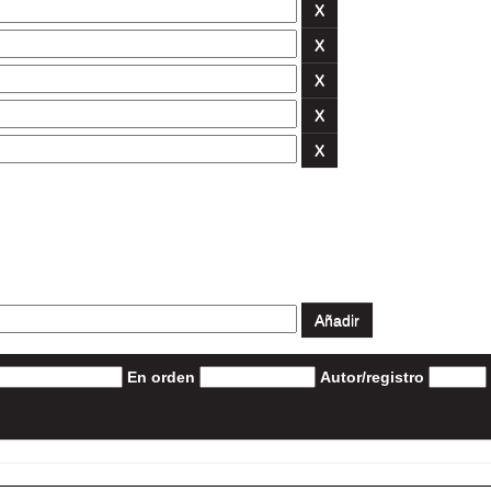
En orden
Autor/registro