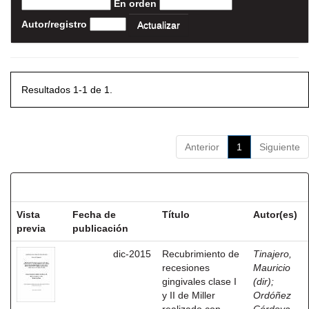
En orden
Autor/registro
Resultados 1-1 de 1.
Anterior
1
Siguiente
Resultados por ítem:
Vista
Fecha de
Título
Autor(es)
previa
publicación
dic-2015
Recubrimiento de
Tinajero,
recesiones
Mauricio
gingivales clase I
(dir)
;
y II de Miller
Ordóñez