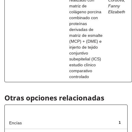
realizado con
Córdova,
matriz de
Fanny
colágeno porcina
Elizabeth
combinado con
proteínas
derivadas de
matriz de esmalte
(MCP) + (DME) e
injerto de tejido
conjuntivo
subepitelial (ICS)
estudio clínico
comparativo
controlado
Otras opciones relacionadas
Título
Encías
1