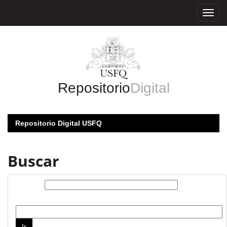
Skip
navigation
Repositorio
Digital
Repositorio Digital USFQ
Buscar
Buscar:
por