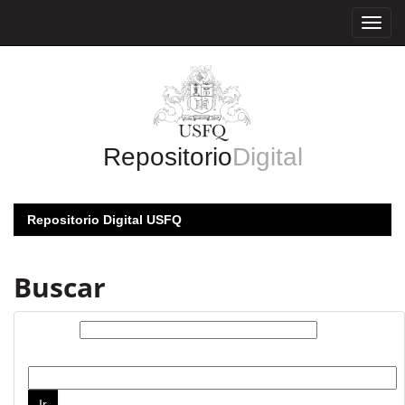
Skip
navigation
Repositorio
Digital
Repositorio Digital USFQ
Buscar
Buscar:
por