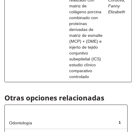
realizado con
Córdova,
matriz de
Fanny
colágeno porcina
Elizabeth
combinado con
proteínas
derivadas de
matriz de esmalte
(MCP) + (DME) e
injerto de tejido
conjuntivo
subepitelial (ICS)
estudio clínico
comparativo
controlado
Otras opciones relacionadas
Título
Odontología
1