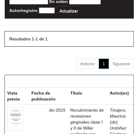
En orden
Autor/registro
Resultados 1-1 de 1.
Anterior
1
Siguiente
Resultados por ítem:
Vista
Fecha de
Título
Autor(es)
previa
publicación
dic-2015
Recubrimiento de
Tinajero,
recesiones
Mauricio
gingivales clase I
(dir)
;
y II de Miller
Ordóñez