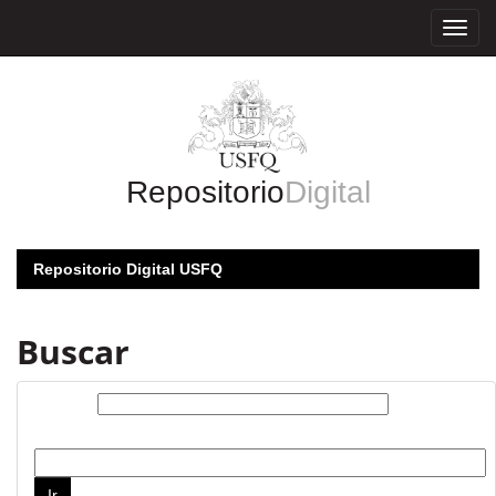
Skip
navigation
Repositorio
Digital
Repositorio Digital USFQ
Buscar
Buscar:
por