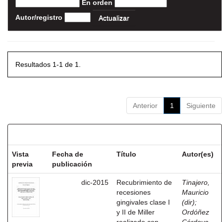
En orden
Autor/registro
Resultados 1-1 de 1.
Anterior
1
Siguiente
Resultados por ítem:
Vista
Fecha de
Título
Autor(es)
previa
publicación
dic-2015
Recubrimiento de
Tinajero,
recesiones
Mauricio
gingivales clase I
(dir)
;
y II de Miller
Ordóñez