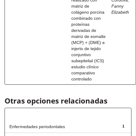
realizado con
Córdova,
matriz de
Fanny
colágeno porcina
Elizabeth
combinado con
proteínas
derivadas de
matriz de esmalte
(MCP) + (DME) e
injerto de tejido
conjuntivo
subepitelial (ICS)
estudio clínico
comparativo
controlado
Otras opciones relacionadas
Título
Enfermedades periodontales
1