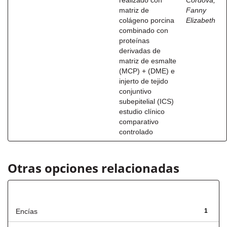
realizado con
Córdova,
matriz de
Fanny
colágeno porcina
Elizabeth
combinado con
proteínas
derivadas de
matriz de esmalte
(MCP) + (DME) e
injerto de tejido
conjuntivo
subepitelial (ICS)
estudio clínico
comparativo
controlado
Otras opciones relacionadas
Título
Encías
1