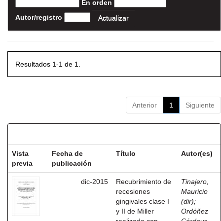
En orden
Autor/registro
Resultados 1-1 de 1.
Anterior
1
Siguiente
Resultados por ítem:
Vista
Fecha de
Título
Autor(es)
previa
publicación
dic-2015
Recubrimiento de
Tinajero,
recesiones
Mauricio
gingivales clase I
(dir)
;
y II de Miller
Ordóñez