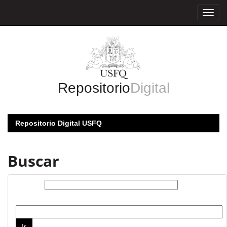
Skip
navigation
Repositorio
Digital
Repositorio Digital USFQ
Buscar
Buscar:
por