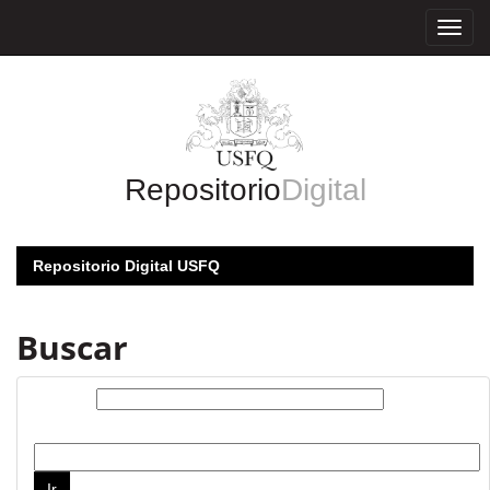
Skip
navigation
Repositorio
Digital
Repositorio Digital USFQ
Buscar
Buscar:
por