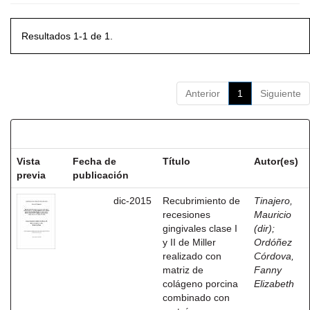
Resultados 1-1 de 1.
Anterior
1
Siguiente
Resultados por ítem:
Vista
Fecha de
Título
Autor(es)
previa
publicación
dic-2015
Recubrimiento de
Tinajero,
recesiones
Mauricio
gingivales clase I
(dir)
;
y II de Miller
Ordóñez
realizado con
Córdova,
matriz de
Fanny
colágeno porcina
Elizabeth
combinado con