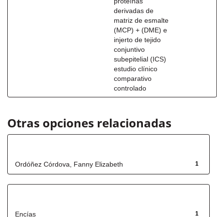
proteínas
derivadas de
matriz de esmalte
(MCP) + (DME) e
injerto de tejido
conjuntivo
subepitelial (ICS)
estudio clínico
comparativo
controlado
Otras opciones relacionadas
Autor
Ordóñez Córdova, Fanny Elizabeth
1
Título
Encías
1