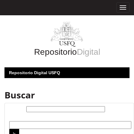
Skip
navigation
Repositorio
Digital
Repositorio Digital USFQ
Buscar
Buscar:
por