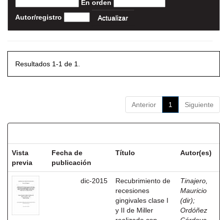
En orden
Autor/registro
Resultados 1-1 de 1.
Anterior
1
Siguiente
Resultados por ítem:
Vista
Fecha de
Título
Autor(es)
previa
publicación
dic-2015
Recubrimiento de
Tinajero,
recesiones
Mauricio
gingivales clase I
(dir)
;
y II de Miller
Ordóñez