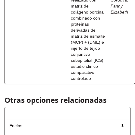
realizado con
Córdova,
matriz de
Fanny
colágeno porcina
Elizabeth
combinado con
proteínas
derivadas de
matriz de esmalte
(MCP) + (DME) e
injerto de tejido
conjuntivo
subepitelial (ICS)
estudio clínico
comparativo
controlado
Otras opciones relacionadas
Título
Encías
1