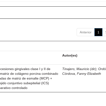
Anterior
1
Autor(es)
esiones gingivales clase I y II de
Tinajero, Mauricio (dir)
;
Ordó
n matriz de colágeno porcina combinado
Córdova, Fanny Elizabeth
vadas de matriz de esmalte (MCP) +
ejido conjuntivo subepitelial (ICS)
parativo controlado