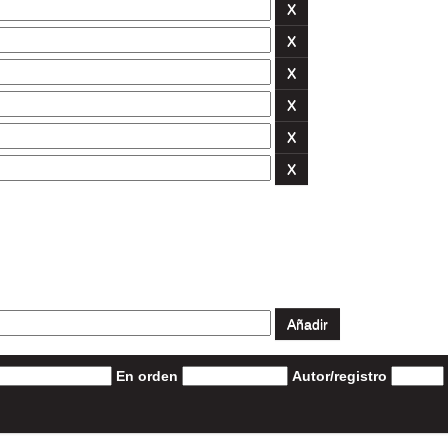
En orden
Autor/registro