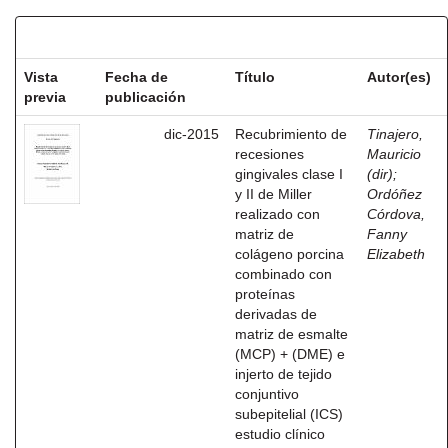
Resultados por ítem:
Vista
Fecha de
Título
Autor(es)
previa
publicación
dic-2015
Recubrimiento de
Tinajero,
recesiones
Mauricio
gingivales clase I
(dir)
;
y II de Miller
Ordóñez
realizado con
Córdova,
matriz de
Fanny
colágeno porcina
Elizabeth
combinado con
proteínas
derivadas de
matriz de esmalte
(MCP) + (DME) e
injerto de tejido
conjuntivo
subepitelial (ICS)
estudio clínico