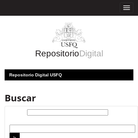
Skip
navigation
Repositorio
Digital
Repositorio Digital USFQ
Buscar
Buscar:
por