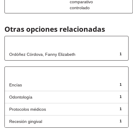
comparativo
controlado
Otras opciones relacionadas
Autor
Ordóñez Córdova, Fanny Elizabeth
1
Título
Encías
1
Odontología
1
Protocolos médicos
1
Recesión gingival
1