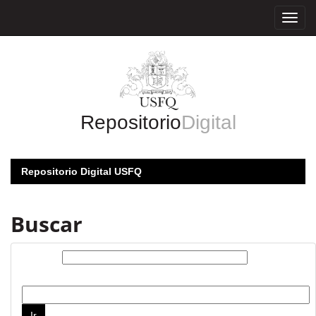
Skip
navigation
Repositorio
Digital
Repositorio Digital USFQ
Buscar
Buscar:
por