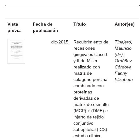
Resultados por ítem:
Vista
Fecha de
Título
Autor(es)
previa
publicación
dic-2015
Recubrimiento de
Tinajero,
recesiones
Mauricio
gingivales clase I
(dir)
;
y II de Miller
Ordóñez
realizado con
Córdova,
matriz de
Fanny
colágeno porcina
Elizabeth
combinado con
proteínas
derivadas de
matriz de esmalte
(MCP) + (DME) e
injerto de tejido
conjuntivo
subepitelial (ICS)
estudio clínico