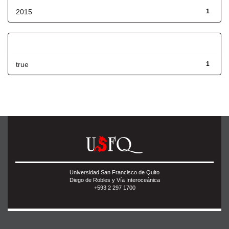
2015
1
Has File(s)
true
1
Universidad San Francisco de Quito
Diego de Robles y Vía Interoceánica
+593 2 297 1700