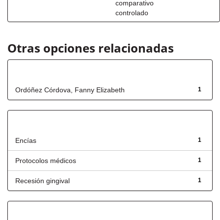
comparativo
controlado
Otras opciones relacionadas
Autor
Ordóñez Córdova, Fanny Elizabeth
1
Título
Encías
1
Protocolos médicos
1
Recesión gingival
1
Fecha de lanzamiento