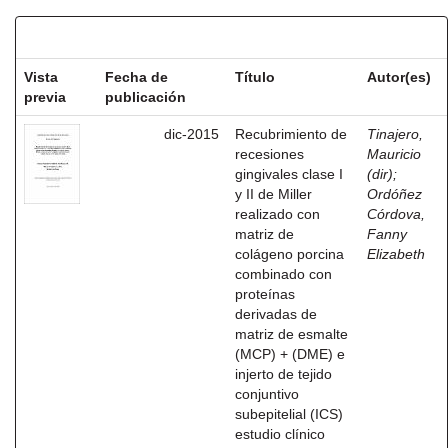
Resultados por ítem:
Vista
Fecha de
Título
Autor(es)
previa
publicación
dic-2015
Recubrimiento de
Tinajero,
recesiones
Mauricio
gingivales clase I
(dir)
;
y II de Miller
Ordóñez
realizado con
Córdova,
matriz de
Fanny
colágeno porcina
Elizabeth
combinado con
proteínas
derivadas de
matriz de esmalte
(MCP) + (DME) e
injerto de tejido
conjuntivo
subepitelial (ICS)
estudio clínico