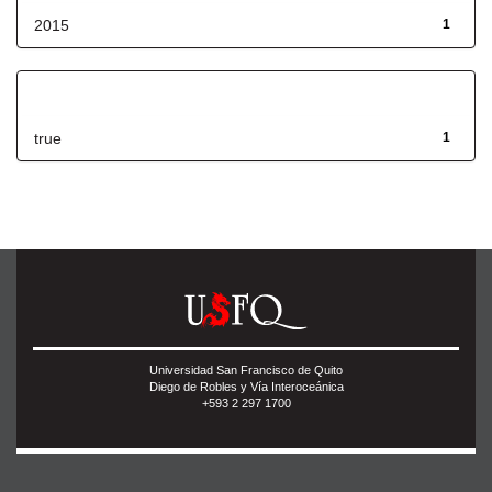
2015
1
Has File(s)
true
1
Universidad San Francisco de Quito
Diego de Robles y Vía Interoceánica
+593 2 297 1700