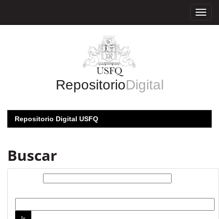
Skip
navigation
Repositorio
Digital
Repositorio Digital USFQ
Buscar
Buscar:
por