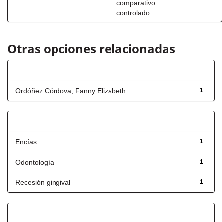
comparativo
controlado
Otras opciones relacionadas
Autor
Ordóñez Córdova, Fanny Elizabeth
1
Título
Encías
1
Odontología
1
Recesión gingival
1
Fecha de lanzamiento