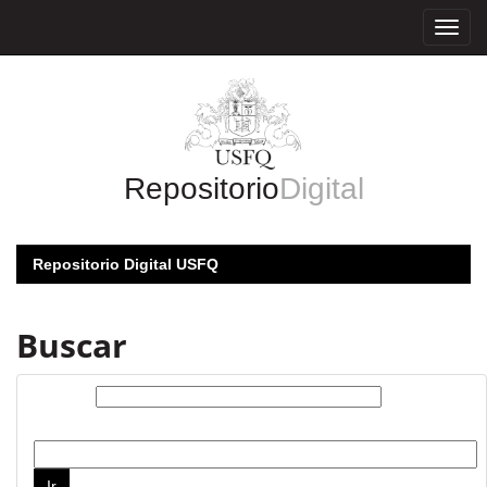
Skip
navigation
Repositorio
Digital
Repositorio Digital USFQ
Buscar
Buscar:
por