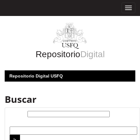
Skip
navigation
Repositorio
Digital
Repositorio Digital USFQ
Buscar
Buscar:
por