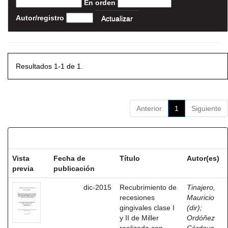
En orden
Autor/registro
Resultados 1-1 de 1.
Anterior
1
Siguiente
Resultados por ítem:
Vista
Fecha de
Título
Autor(es)
previa
publicación
dic-2015
Recubrimiento de
Tinajero,
recesiones
Mauricio
gingivales clase I
(dir)
;
y II de Miller
Ordóñez