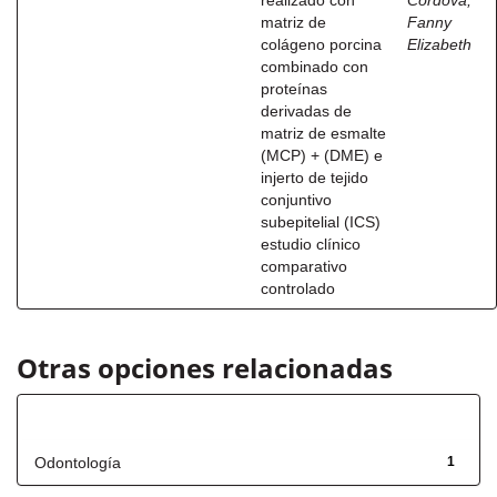
realizado con
Córdova,
matriz de
Fanny
colágeno porcina
Elizabeth
combinado con
proteínas
derivadas de
matriz de esmalte
(MCP) + (DME) e
injerto de tejido
conjuntivo
subepitelial (ICS)
estudio clínico
comparativo
controlado
Otras opciones relacionadas
Título
Odontología
1