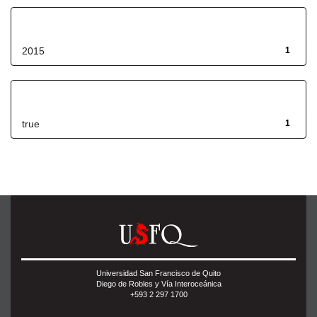
Fecha de lanzamiento
2015
1
Has File(s)
true
1
Universidad San Francisco de Quito
Diego de Robles y Vía Interoceánica
+593 2 297 1700