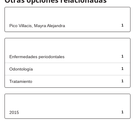
Autor
Pico Villacis, Mayra Alejandra
1
Título
Enfermedades periodontales
1
Odontología
1
Tratamiento
1
Fecha de lanzamiento
2015
1