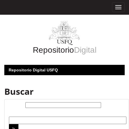
Skip
navigation
Repositorio
Digital
Repositorio Digital USFQ
Buscar
Buscar:
por