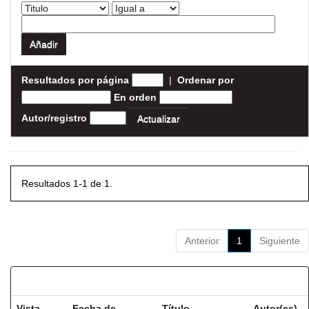
Resultados por página
|
Ordenar por
En orden
Autor/registro
Resultados 1-1 de 1.
Anterior
1
Siguiente
Resultados por ítem:
Vista
Fecha de
Título
Autor(es)