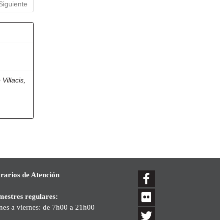
Siguiente
 Villacis,
rarios de Atención
mestres regulares:
nes a viernes: de 7h00 a 21h00