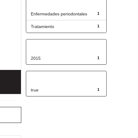
Título
Enfermedades periodontales
1
Tratamiento
1
Fecha de lanzamiento
2015
1
Has File(s)
true
1