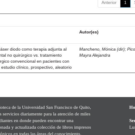
Anterior
1
Autor(es)
 láser diodo como terapia adjunta al
Mancheno, Mónica (dir)
;
Pico
tal no quirúrgico vs. tratamiento
Mayra Alejandra
úrgico convencional en pacientes con
 estudio clínico, prospectivo, aleatorio
ioteca de la Universidad San Francisco de Quito,
Ho
s servicios diariamente para la atención de miles
udiantes en donde pueden encontrar una
Se
onada y actualizada colección de libros impresos
Lu
rónicos en todas las áreas del conocimiento,