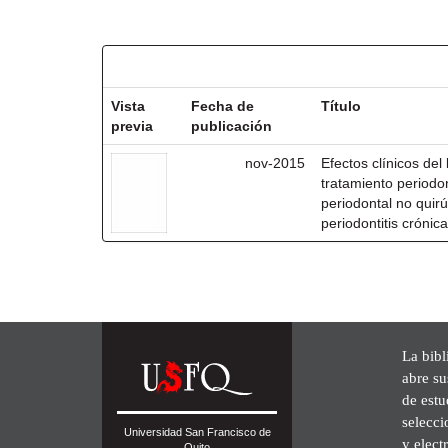
Resultados por ítem:
Vista
Fecha de
Título
previa
publicación
nov-2015
Efectos clínicos del
tratamiento periodon
periodontal no quir
periodontitis crónica
La bibl
abre su
de est
selecci
Universidad San Francisco de
y elect
Quito