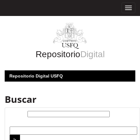
Skip
navigation
Repositorio
Digital
Repositorio Digital USFQ
Buscar
Buscar:
por