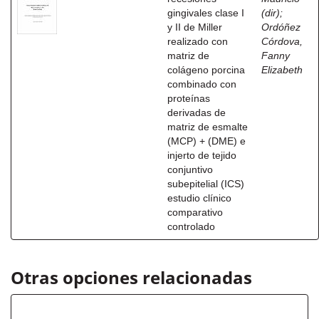
gingivales clase I
(dir)
;
y II de Miller
Ordóñez
realizado con
Córdova,
matriz de
Fanny
colágeno porcina
Elizabeth
combinado con
proteínas
derivadas de
matriz de esmalte
(MCP) + (DME) e
injerto de tejido
conjuntivo
subepitelial (ICS)
estudio clínico
comparativo
controlado
Otras opciones relacionadas
Autor