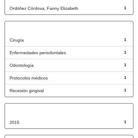
Ordóñez Córdova, Fanny Elizabeth
1
Título
Cirugía
1
Enfermedades periodontales
1
Odontología
1
Protocolos médicos
1
Recesión gingival
1
Fecha de lanzamiento
2015
1