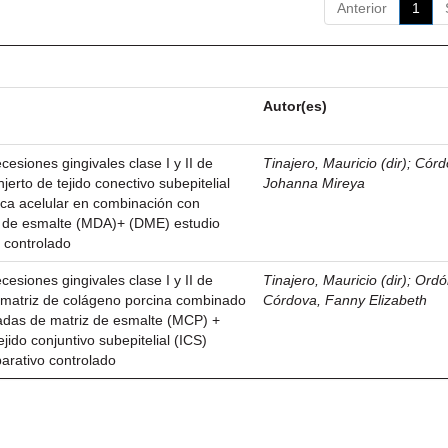
Anterior
1
Autor(es)
esiones gingivales clase I y II de
Tinajero, Mauricio (dir)
;
Córd
njerto de tejido conectivo subepitelial
Johanna Mireya
ica acelular en combinación con
z de esmalte (MDA)+ (DME) estudio
 controlado
esiones gingivales clase I y II de
Tinajero, Mauricio (dir)
;
Ordó
n matriz de colágeno porcina combinado
Córdova, Fanny Elizabeth
vadas de matriz de esmalte (MCP) +
ejido conjuntivo subepitelial (ICS)
parativo controlado