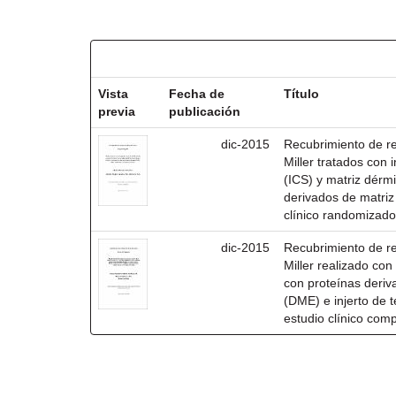
Resultados por ítem:
Vista
Fecha de
Título
previa
publicación
dic-2015
Recubrimiento de rec
Miller tratados con i
(ICS) y matriz dérm
derivados de matri
clínico randomizado
dic-2015
Recubrimiento de rec
Miller realizado co
con proteínas deri
(DME) e injerto de t
estudio clínico com