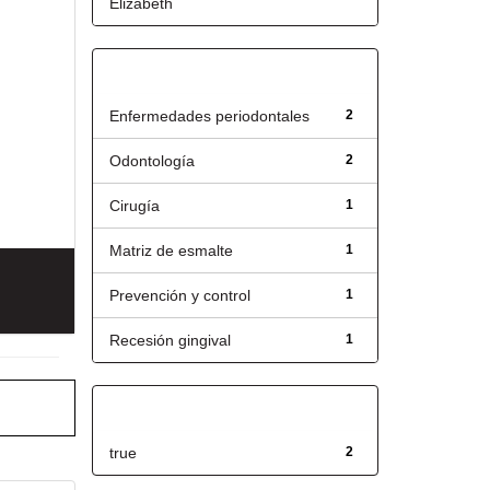
Elizabeth
Título
Enfermedades periodontales
2
Odontología
2
Cirugía
1
Matriz de esmalte
1
Prevención y control
1
Recesión gingival
1
Has File(s)
true
2